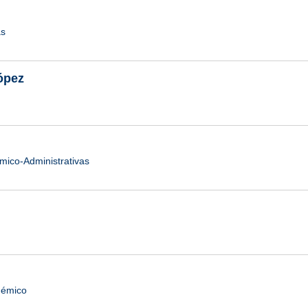
as
ópez
ico-Administrativas
démico