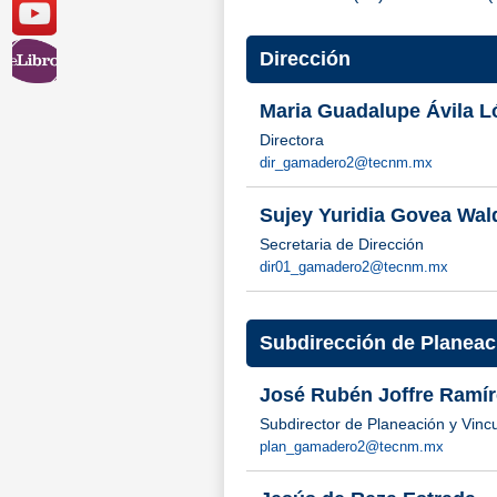
Dirección
Maria Guadalupe Ávila L
Directora
dir_gamadero2@tecnm.mx
Sujey Yuridia Govea Wal
Secretaria de Dirección
dir01_gamadero2@tecnm.mx
Subdirección de Planeac
José Rubén Joffre Ramír
Subdirector de Planeación y Vinc
plan_gamadero2@tecnm.mx