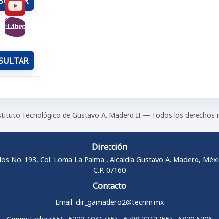
SULTAR
.
SULTAR
tituto Tecnológico de Gustavo A. Madero II — Todos los derechos 
Dirección
los No. 193, Col: Loma La Palma , Alcaldía Gustavo A. Madero, Méx
C.P. 07160
Contacto
Email: dir_gamadero2@tecnm.mx
Conmutador:(55) - 5323-1041 (55) - 6798-3312 (55) - 6830-6206