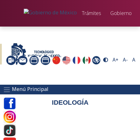
Trámites
Gobierno
A+
A-
A
Menú Principal
IDEOLOGÍA