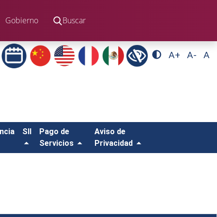
Gobierno
Buscar
A+
A-
A
ncia
SII
Pago de
Aviso de
Servicios
Privacidad