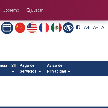
Gobierno
Buscar
A+
A-
A
ncia
SII
Pago de
Aviso de
Servicios
Privacidad