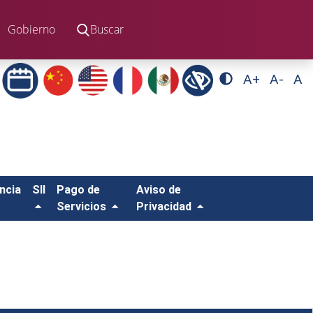
Gobierno
Buscar
A+
A-
A
ncia
SII
Pago de
Aviso de
Servicios
Privacidad