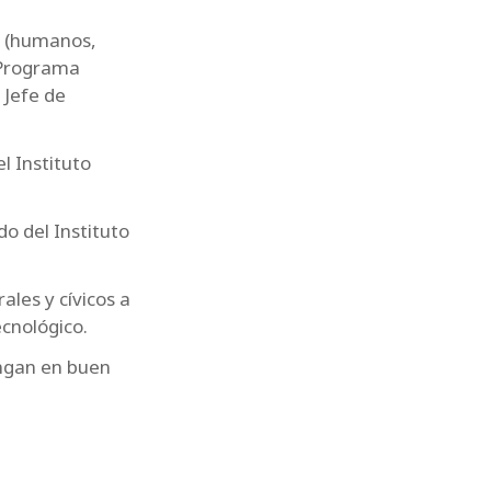
os (humanos,
l Programa
 Jefe de
l Instituto
do del Instituto
ales y cívicos a
ecnológico.
engan en buen