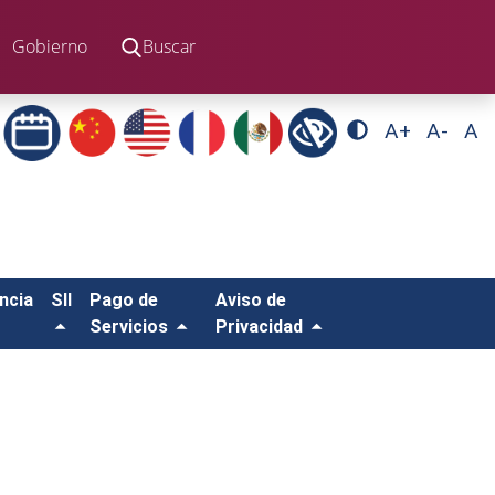
Gobierno
Buscar
A+
A-
A
ncia
SII
Pago de
Aviso de
Servicios
Privacidad