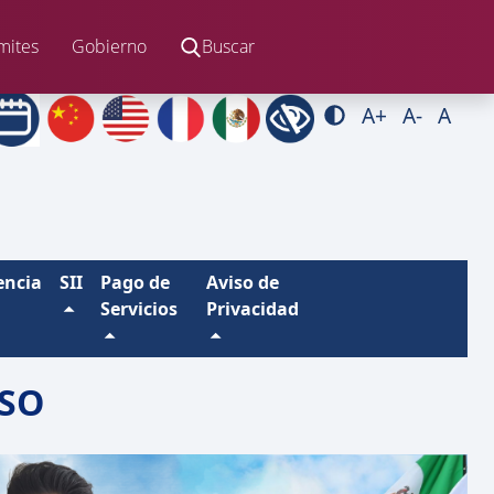
mites
Gobierno
Buscar
A+
A-
A
encia
SII
Pago de
Aviso de
Servicios
Privacidad
SO