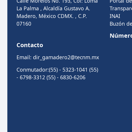
Calle Morelos No. 193, Col: Loma
Portal d
La Palma , Alcaldía Gustavo A.
Transpar
Madero, México CDMX. , C.P.
INAI
07160
Buzón de
Número 
Contacto
Email: dir_gamadero2@tecnm.mx
Conmutador:(55) - 5323-1041 (55)
- 6798-3312 (55) - 6830-6206