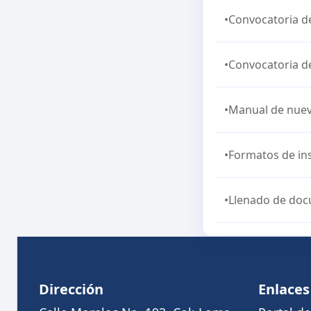
•Convocatoria d
•Convocatoria d
•Manual de nuev
•Formatos de in
•Llenado de doc
Dirección
Enlaces